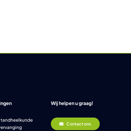
ingen
Wij helpen u graag!
 tandheelkunde
Contact ons
vervanging