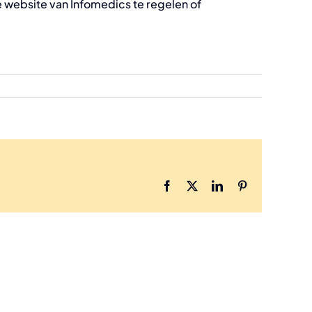
de website van Infomedics te regelen of
Facebook
X
LinkedIn
Pinterest