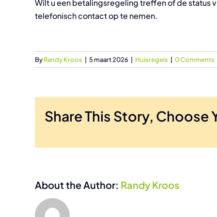
Wilt u een betalingsregeling treffen of de status 
telefonisch contact op te nemen.
By
Randy Kroos
|
5 maart 2026
|
Huisregels
|
0 Comments
Share This Story, Choose 
About the Author:
Randy Kroos